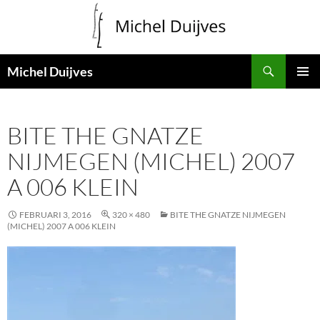
Zoeken
Michel Duijves
GA
PRIMAI
NAAR
MENU
DE
BITE THE GNATZE
INHOUD
NIJMEGEN (MICHEL) 2007
A 006 KLEIN
FEBRUARI 3, 2016
320 × 480
BITE THE GNATZE NIJMEGEN
(MICHEL) 2007 A 006 KLEIN