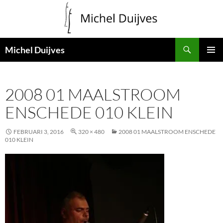
Zoeken
Michel Duijves
GA
PRIMAI
NAAR
MENU
DE
2008 01 MAALSTROOM
INHOUD
ENSCHEDE 010 KLEIN
FEBRUARI 3, 2016
320 × 480
2008 01 MAALSTROOM ENSCHEDE
010 KLEIN