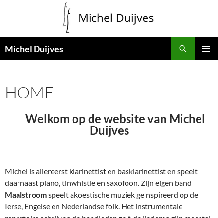
Zoeken
Michel Duijves
GA
PRIMAI
NAAR
MENU
DE
HOME
INHOUD
Welkom op de website van Michel
Duijves
Michel is allereerst klarinettist en basklarinettist en speelt
daarnaast piano, tinwhistle en saxofoon. Zijn eigen band
Maalstroom
speelt akoestische muziek geinspireerd op de
Ierse, Engelse en Nederlandse folk. Het instrumentale
repertoire schrijven de bandleden zelf, de liederen zijn meestal