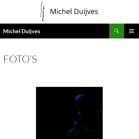
Zoeken
Michel Duijves
GA
PRIMAI
NAAR
MENU
DE
FOTO’S
INHOUD