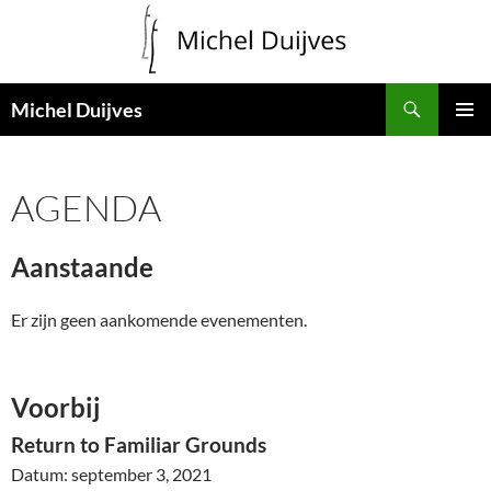
Zoeken
Michel Duijves
GA
PRIMAI
NAAR
MENU
DE
AGENDA
INHOUD
Aanstaande
Er zijn geen aankomende evenementen.
Voorbij
Return to Familiar Grounds
Datum:
september 3, 2021