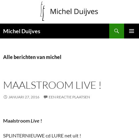
Zoeken
Michel Duijves
GA
PRIMAI
NAAR
MENU
DE
INHOUD
Alle berichten van michel
MAALSTROOM LIVE !
JANUARI 27, 2016
EEN REACTIE PLAATSEN
Maalstroom
Live
!
SPLINTERNIEUWE cd LURE net uit !