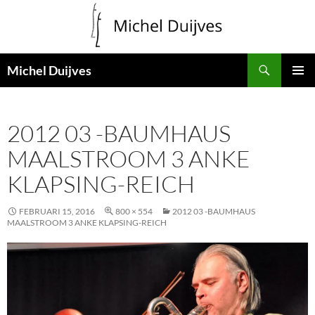
Zoeken
Michel Duijves
GA
PRIMAI
NAAR
MENU
DE
2012 03 -BAUMHAUS
INHOUD
MAALSTROOM 3 ANKE
KLAPSING-REICH
FEBRUARI 15, 2016
800 × 554
2012 03 -BAUMHAUS
MAALSTROOM 3 ANKE KLAPSING-REICH