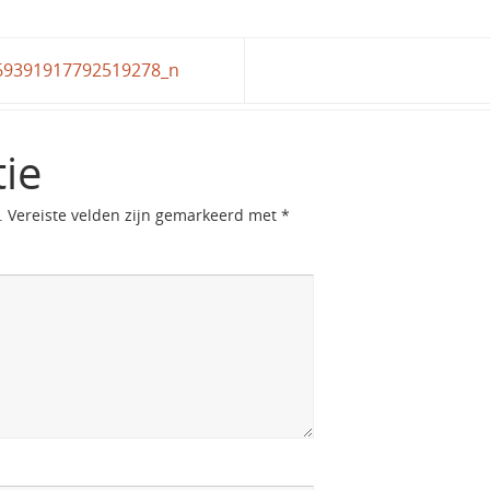
69391917792519278_n
tie
.
Vereiste velden zijn gemarkeerd met
*