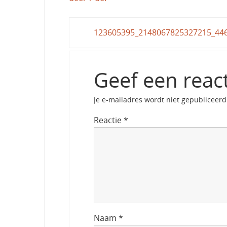
123605395_2148067825327215_44
Geef een reac
Je e-mailadres wordt niet gepubliceerd
Reactie
*
Naam
*